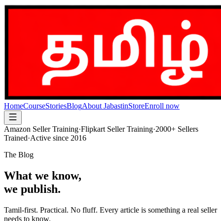
Home
Course
Stories
Blog
About Jabastin
Store
Enroll now
Amazon Seller Training
·
Flipkart Seller Training
·
2000+ Sellers
Trained
·
Active since 2016
The Blog
What we know,
we publish.
Tamil-first. Practical. No fluff. Every article is something a real seller
needs to know.